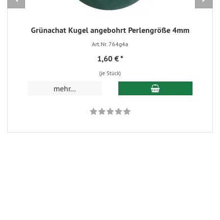
Grünachat Kugel angebohrt Perlengröße 4mm
Art.Nr. 764g4a
1,60 €
*
(je Stück)
In den Warenkorb
mehr...