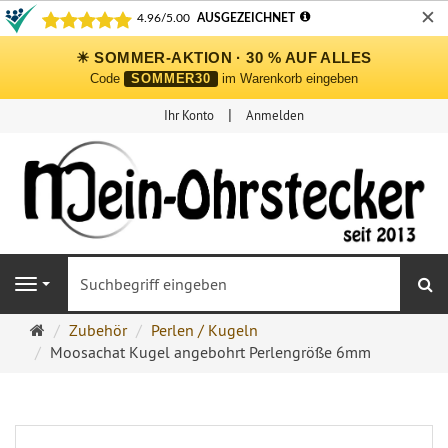
✕
☀ SOMMER-AKTION · 30 % AUF ALLES
Code
SOMMER30
im Warenkorb eingeben
Ihr Konto
Anmelden
S
Navigation
Ohrringe
Zubehör
Perlen / Kugeln
Ohrstecker
Moosachat Kugel angebohrt Perlengröße 6mm
Onlineshop