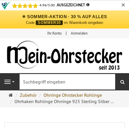
✕
☀ SOMMER-AKTION · 30 % AUF ALLES
Code
SOMMER30
im Warenkorb eingeben
Ihr Konto
Anmelden
S
Navigation
Ohrringe
Zubehör
Ohrringe Ohrstecker Rohlinge
Ohrstecker
Ohrhaken Rohlinge Ohrringe 925 Sterling Silber ...
Onlineshop