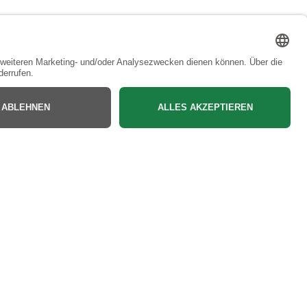
Bac
to
Top