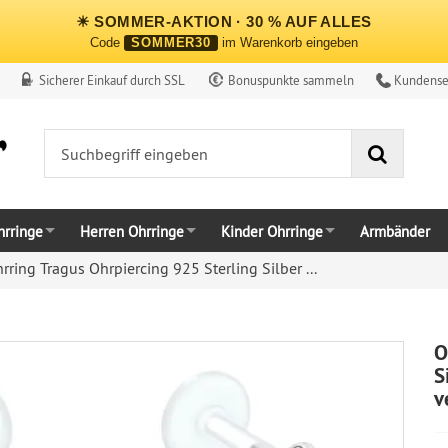
☀ SOMMER-AKTION · 30 % AUF ALLES
Code
SOMMER30
im Warenkorb eingeben
Sicherer Einkauf durch SSL
Bonuspunkte sammeln
Kundense
Suche
rringe
Herren Ohrringe
Kinder Ohrringe
Armbänder
rring Tragus Ohrpiercing 925 Sterling Silber ...
O
S
v