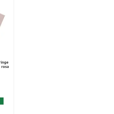
ringe
 rosa
 den Warenkorb