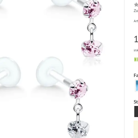
Zu
Art
1
in
F
S