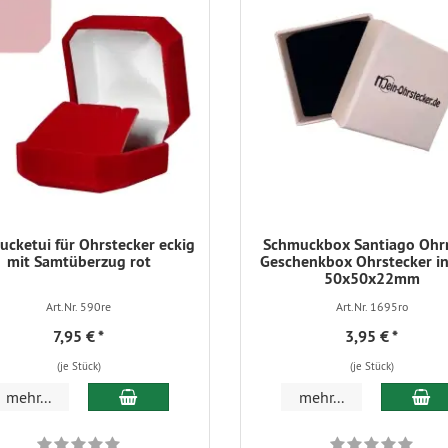
cketui für Ohrstecker eckig
Schmuckbox Santiago Ohr
mit Samtüberzug rot
Geschenkbox Ohrstecker in
50x50x22mm
Art.Nr. 590re
Art.Nr. 1695ro
7,95 €
*
3,95 €
*
(je Stück)
(je Stück)
In den Warenkorb
In
mehr...
mehr...