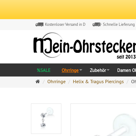
Kostenloser Versand in D
Schnelle Lieferung
%SALE
Ohrringe
Zubehör
Damen Oh
Ohrringe
Ohrringe
Helix & Tragus Piercings
Oh
Ohrstecker
Onlineshop