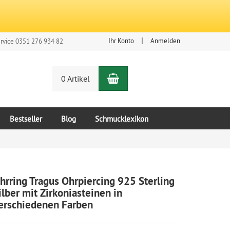
Ihr Konto
Anmelden
rvice 0351 276 934 82
Warenkorb
n
0 Artikel
Bestseller
Blog
Schmucklexikon
hrring Tragus Ohrpiercing 925 Sterling
ilber mit Zirkoniasteinen in
erschiedenen Farben