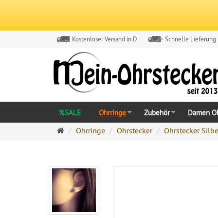
Kostenloser Versand in D
Schnelle Lieferung
%SALE
Ohrringe
Zubehör
Damen Oh
Ohrringe
Ohrringe
Ohrstecker
Ohrstecker Silbe
Ohrstecker
Onlineshop