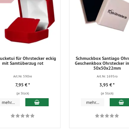
cketui für Ohrstecker eckig
Schmuckbox Santiago Ohr
mit Samtüberzug rot
Geschenkbox Ohrstecker in
50x50x22mm
Art.Nr. 590re
Art.Nr. 1695ro
7,95 €
*
3,95 €
*
(je Stück)
(je Stück)
In den Warenkorb
In
mehr...
mehr...