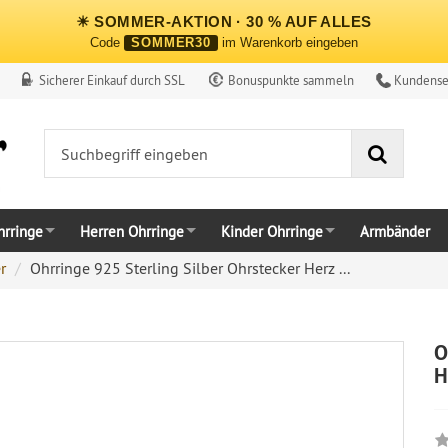
☀ SOMMER-AKTION · 30 % AUF ALLES
Code
SOMMER30
im Warenkorb eingeben
Sicherer Einkauf durch SSL
Bonuspunkte sammeln
Kundense
Suche
rringe
Herren Ohrringe
Kinder Ohrringe
Armbänder
r
Ohrringe 925 Sterling Silber Ohrstecker Herz ...
O
H