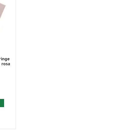
ringe
 rosa
 den Warenkorb