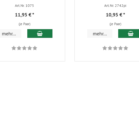
Art.Nr. 1075
Art.Nr. 2742pi
11,95 €
*
10,95 €
*
(je Paar)
(je Paar)
In den Warenkorb
In
mehr...
mehr...