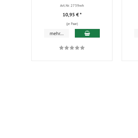
Art.Nr. 2739wh
10,95 €
*
(je Paar)
In den Warenkorb
mehr...