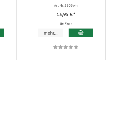
Art.Nr. 2803wh
13,95 €
*
(je Paar)
 den Warenkorb
In den Warenkorb
mehr...