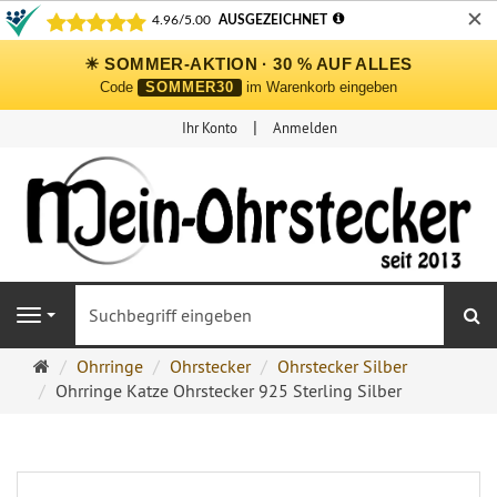
✕
☀ SOMMER-AKTION · 30 % AUF ALLES
Code
SOMMER30
im Warenkorb eingeben
Ihr Konto
Anmelden
S
Navigation
Ohrringe
Ohrringe
Ohrstecker
Ohrstecker Silber
Ohrstecker
Ohrringe Katze Ohrstecker 925 Sterling Silber
Onlineshop