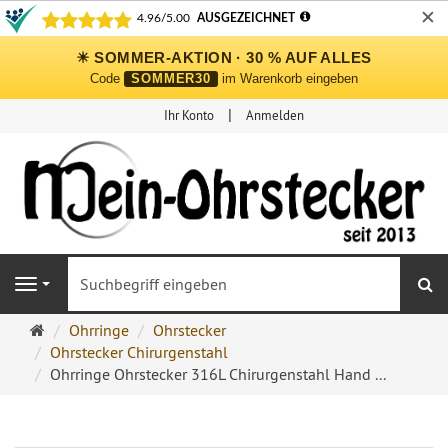
✕
☀ SOMMER-AKTION · 30 % AUF ALLES
Code
SOMMER30
im Warenkorb eingeben
Ihr Konto
Anmelden
S
Navigation
Ohrringe
Ohrringe
Ohrstecker
Ohrstecker
Ohrstecker Chirurgenstahl
Onlineshop
Ohrringe Ohrstecker 316L Chirurgenstahl Hand ...