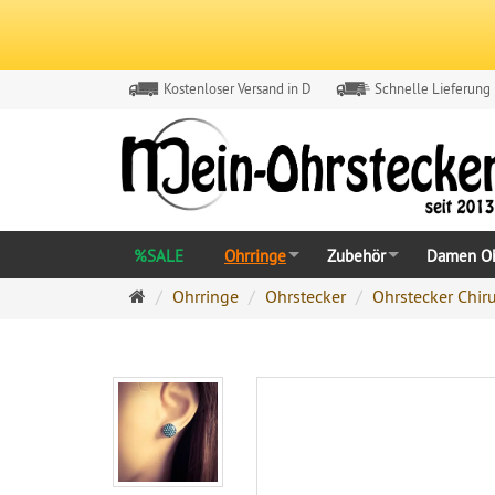
Kostenloser Versand in D
Schnelle Lieferung
%SALE
Ohrringe
Zubehör
Damen Oh
Ohrringe
Ohrringe
Ohrstecker
Ohrstecker Chir
Ohrstecker
Onlineshop