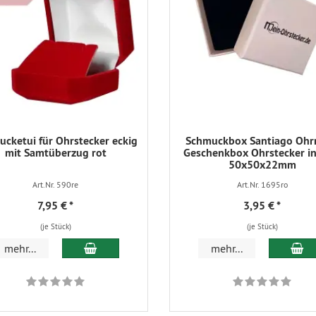
cketui für Ohrstecker eckig
Schmuckbox Santiago Ohr
mit Samtüberzug rot
Geschenkbox Ohrstecker in
50x50x22mm
Art.Nr. 590re
Art.Nr. 1695ro
7,95 €
*
3,95 €
*
(je Stück)
(je Stück)
In den Warenkorb
In
mehr...
mehr...