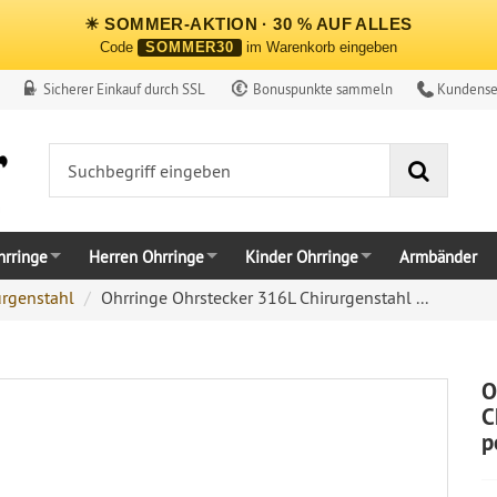
☀ SOMMER-AKTION · 30 % AUF ALLES
Code
SOMMER30
im Warenkorb eingeben
Sicherer Einkauf durch SSL
Bonuspunkte sammeln
Kundense
Suche
rringe
Herren Ohrringe
Kinder Ohrringe
Armbänder
urgenstahl
Ohrringe Ohrstecker 316L Chirurgenstahl ...
O
C
p