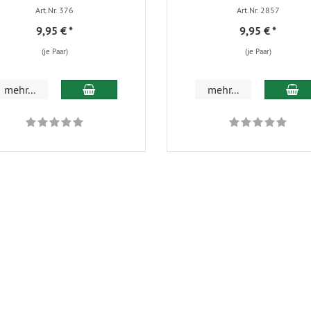
Art.Nr. 376
Art.Nr. 2857
9,95 €
*
9,95 €
*
(je Paar)
(je Paar)
In den Warenkorb
In
mehr...
mehr...