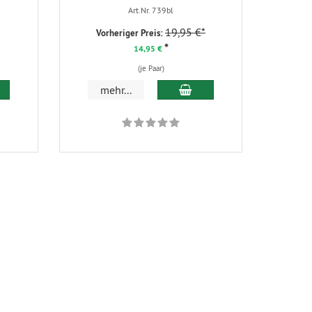
Art.Nr. 739bl
19,95 €*
Vorheriger Preis:
*
14,95 €
(je Paar)
 den Warenkorb
In den Warenkorb
mehr...