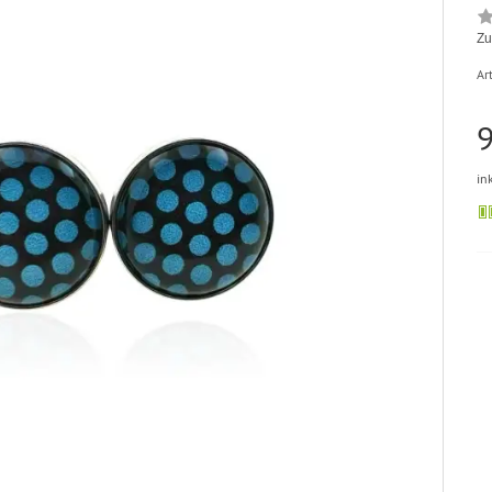
Zu
Art
9
in