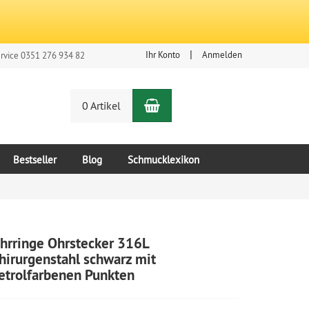
Ihr Konto
Anmelden
rvice 0351 276 934 82
Warenkorb
n
0 Artikel
Bestseller
Blog
Schmucklexikon
hrringe Ohrstecker 316L
hirurgenstahl schwarz mit
etrolfarbenen Punkten