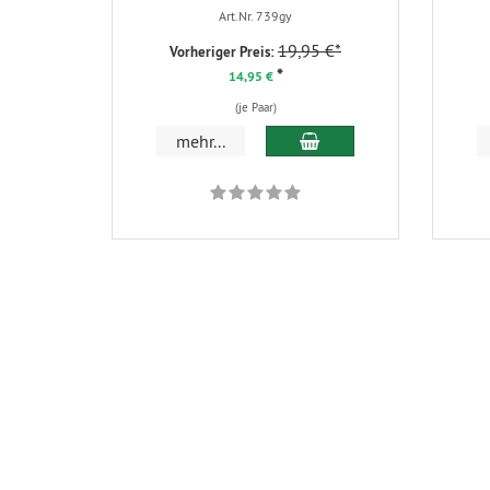
Art.Nr. 739gy
19,95 €*
Vorheriger Preis:
*
14,95 €
(je Paar)
In den Warenkorb
mehr...