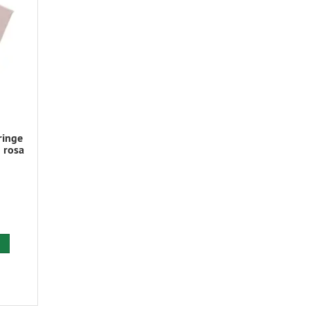
ringe
 rosa
 den Warenkorb