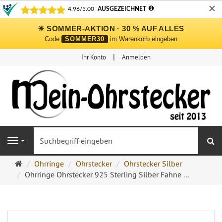
✕
☀ SOMMER-AKTION · 30 % AUF ALLES
Code
SOMMER30
im Warenkorb eingeben
Ihr Konto
Anmelden
S
Navigation
Ohrringe
Ohrringe
Ohrstecker
Ohrstecker Silber
Ohrstecker
Ohrringe Ohrstecker 925 Sterling Silber Fahne ...
Onlineshop