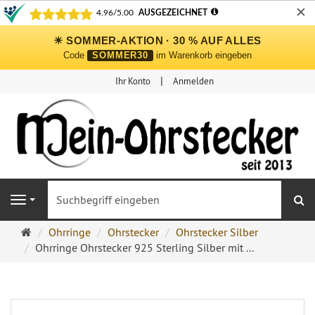
✕
☀ SOMMER-AKTION · 30 % AUF ALLES
Code
SOMMER30
im Warenkorb eingeben
Ihr Konto
Anmelden
S
Navigation
Ohrringe
Ohrringe
Ohrstecker
Ohrstecker Silber
Ohrstecker
Ohrringe Ohrstecker 925 Sterling Silber mit ...
Onlineshop