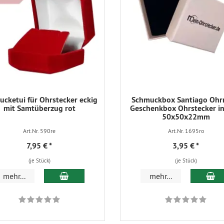
cketui für Ohrstecker eckig
Schmuckbox Santiago Ohr
mit Samtüberzug rot
Geschenkbox Ohrstecker in
50x50x22mm
Art.Nr. 590re
Art.Nr. 1695ro
7,95 €
*
3,95 €
*
(je Stück)
(je Stück)
In den Warenkorb
In
mehr...
mehr...