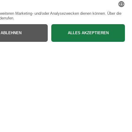
Bac
to
Top