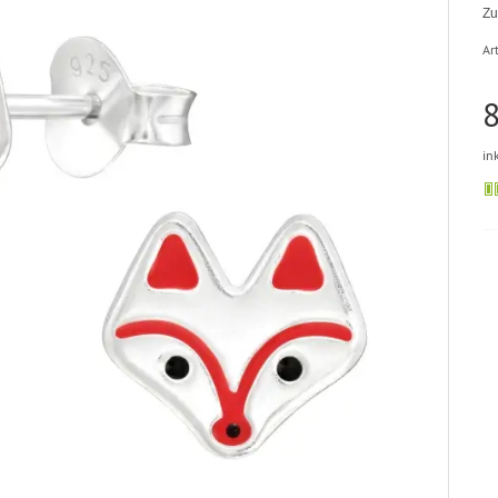
Zu
Art
8
in