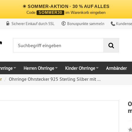
☀ SOMMER-AKTION · 30 % AUF ALLES
Code
SOMMER30
im Warenkorb eingeben
Sicherer Einkauf durch SSL
Bonuspunkte sammeln
Kundense
Suche
rringe
Herren Ohrringe
Kinder Ohrringe
Armbänder
r
Ohrringe Ohrstecker 925 Sterling Silber mit ...
O
m