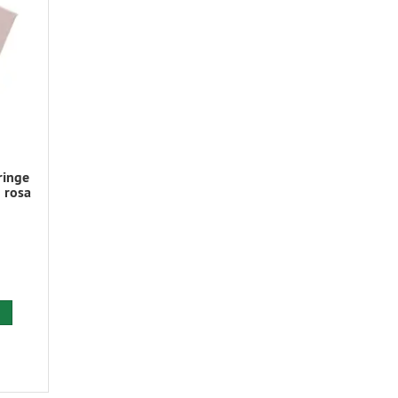
ringe
 rosa
 den Warenkorb