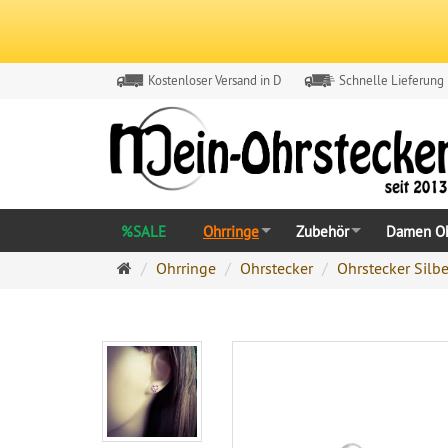
Kostenloser Versand in D
Schnelle Lieferung
%SALE
Ohrringe
Zubehör
Damen Oh
Ohrringe
Ohrringe
Ohrstecker
Ohrstecker Silbe
Ohrstecker
Onlineshop