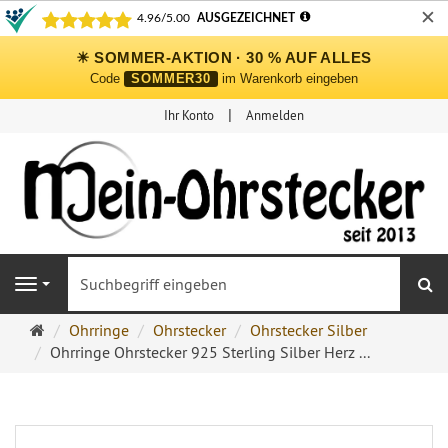
✕
☀ SOMMER-AKTION · 30 % AUF ALLES
Code
SOMMER30
im Warenkorb eingeben
Ihr Konto
Anmelden
S
Navigation
Ohrringe
Ohrringe
Ohrstecker
Ohrstecker Silber
Ohrstecker
Ohrringe Ohrstecker 925 Sterling Silber Herz ...
Onlineshop