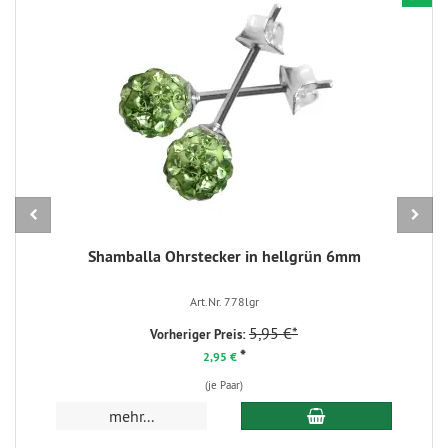
Shamballa Ohrstecker in hellgrün 6mm
Art.Nr. 778lgr
5,95 €*
Vorheriger Preis:
*
2,95 €
(je Paar)
In den Warenkorb
mehr...