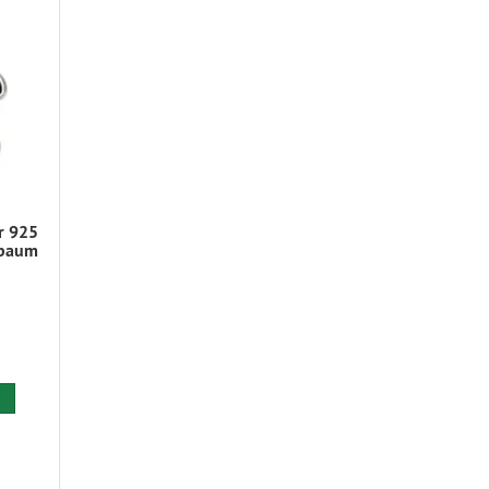
r 925
sbaum
 den Warenkorb