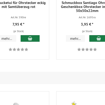
cketui für Ohrstecker eckig
Schmuckbox Santiago Ohr
mit Samtüberzug rot
Geschenkbox Ohrstecker in
50x50x22mm
Art.Nr. 590re
Art.Nr. 1695ro
7,95 €
*
3,95 €
*
(je Stück)
(je Stück)
In den Warenkorb
In
mehr...
mehr...