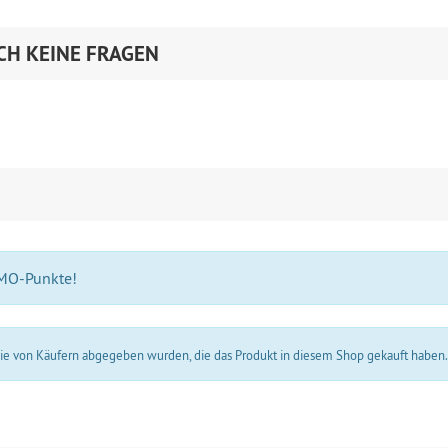
CH KEINE FRAGEN
 MO-Punkte!
 die von Käufern abgegeben wurden, die das Produkt in diesem Shop gekauft haben