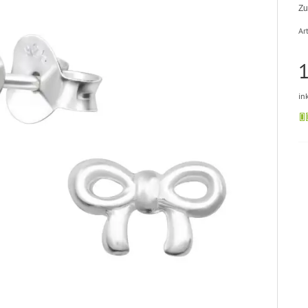
Zu
Art
1
in