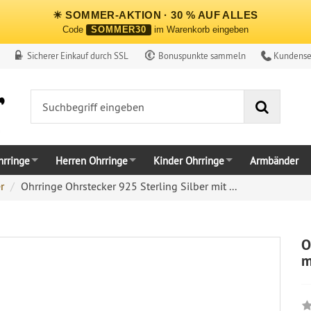
☀ SOMMER-AKTION · 30 % AUF ALLES
Code
SOMMER30
im Warenkorb eingeben
Sicherer Einkauf durch SSL
Bonuspunkte sammeln
Kundense
Suche
rringe
Herren Ohrringe
Kinder Ohrringe
Armbänder
r
Ohrringe Ohrstecker 925 Sterling Silber mit ...
O
m