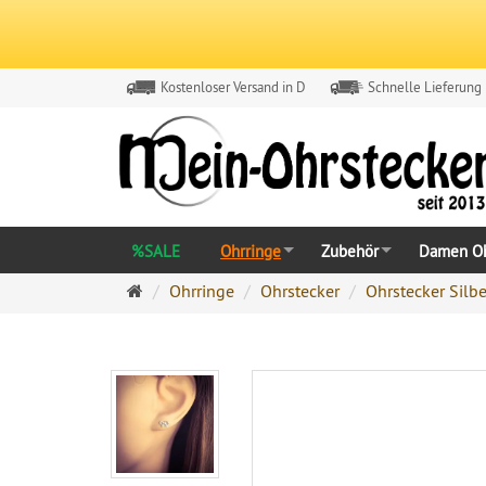
Kostenloser Versand in D
Schnelle Lieferung
%SALE
Ohrringe
Zubehör
Damen Oh
Ohrringe
Ohrringe
Ohrstecker
Ohrstecker Silbe
Ohrstecker
Onlineshop