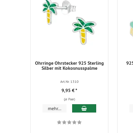
Ohrringe Ohrstecker 925 Sterling
925
Silber mit Kokosnusspalme
Art.Nr. 1310
9,95 €
*
(je Paar)
In den Warenkorb
mehr...