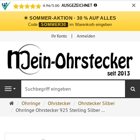
✕
☀ SOMMER-AKTION · 30 % AUF ALLES
Code
SOMMER30
im Warenkorb eingeben
Ihr Konto
Anmelden
S
Navigation
Ohrringe
Ohrringe
Ohrstecker
Ohrstecker Silber
Ohrstecker
Ohrringe Ohrstecker 925 Sterling Silber ...
Onlineshop