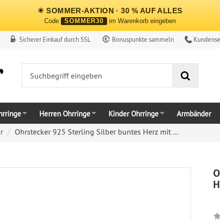
☀ SOMMER-AKTION · 30 % AUF ALLES
Code
SOMMER30
im Warenkorb eingeben
Sicherer Einkauf durch SSL
Bonuspunkte sammeln
Kundense
Suche
rringe
Herren Ohrringe
Kinder Ohrringe
Armbänder
r
Ohrstecker 925 Sterling Silber buntes Herz mit ...
O
H