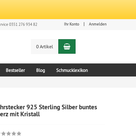
Ihr Konto
Anmelden
rvice 0351 276 934 82
Warenkorb
n
0 Artikel
Bestseller
Blog
Schmucklexikon
hrstecker 925 Sterling Silber buntes
erz mit Kristall