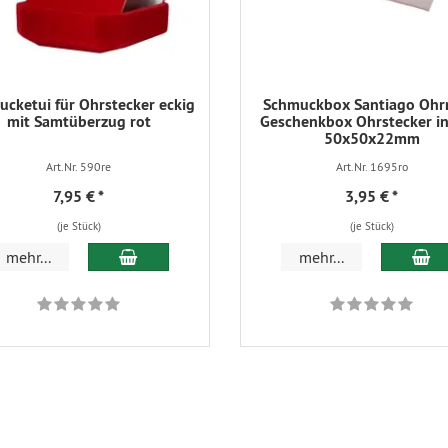
cketui für Ohrstecker eckig
Schmuckbox Santiago Ohr
mit Samtüberzug rot
Geschenkbox Ohrstecker in
50x50x22mm
Art.Nr. 590re
Art.Nr. 1695ro
7,95 €
*
3,95 €
*
(je Stück)
(je Stück)
In den Warenkorb
In
mehr...
mehr...