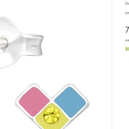
Zu
Art
7
in