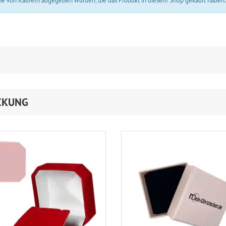
 die von Käufern abgegeben wurden, die das Produkt in diesem Shop gekauft haben
CKUNG