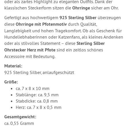
oder als zartes Highlight zu eleganten Outfits. Dank der
klassischen Steckerform sitzen die
Ohrringe
sicher am Ohr.
Gefertigt aus hochwertigem
925 Sterling Silber
überzeugen
diese
Ohrringe mit Pfotenmotiv
durch Qualität,
Langlebigkeit und hohen Tragekomfort. Ob als Geschenk für
Hundeliebhaberinnen oder Katzenfans, als kleines Andenken
oder als stilvolles Statement – diese
Sterling Silber
Ohrstecker Herz mit Pfote
sind ein zeitlos schönes
Accessoire mit Bedeutung.
Material:
925 Sterling Silber, anlaufgeschützt
Größe:
ca. 7 x 8 x 10 mm
Stablänge: ca. 9,5 mm
Stabdicke: ca. 0,8 mm
Herz: ca. 7 x 8 x 0,5 mm
Gesamtgewicht:
ca. 0,55 Gramm