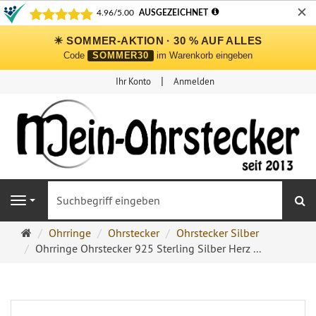
✕
☀ SOMMER-AKTION · 30 % AUF ALLES
Code
SOMMER30
im Warenkorb eingeben
Ihr Konto
Anmelden
S
Navigation
Ohrringe
Ohrringe
Ohrstecker
Ohrstecker Silber
Ohrstecker
Ohrringe Ohrstecker 925 Sterling Silber Herz ...
Onlineshop