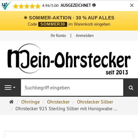
✕
☀ SOMMER-AKTION · 30 % AUF ALLES
Code
SOMMER30
im Warenkorb eingeben
Ihr Konto
Anmelden
S
Navigation
Ohrringe
Ohrringe
Ohrstecker
Ohrstecker Silber
Ohrstecker
Ohrstecker 925 Sterling Silber mit Honigwabe ...
Onlineshop