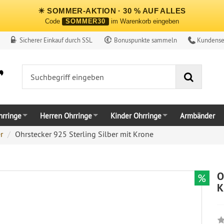
☀ SOMMER-AKTION · 30 % AUF ALLES
Code
SOMMER30
im Warenkorb eingeben
Sicherer Einkauf durch SSL
Bonuspunkte sammeln
Kundense
Suche
rringe
Herren Ohrringe
Kinder Ohrringe
Armbänder
r
Ohrstecker 925 Sterling Silber mit Krone
O
%
K