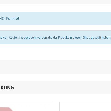
 MO-Punkte!
 die von Käufern abgegeben wurden, die das Produkt in diesem Shop gekauft haben
CKUNG