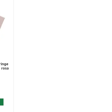
ringe
 rosa
 den Warenkorb