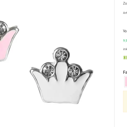
Zu
Art
Vo
9,
in
F