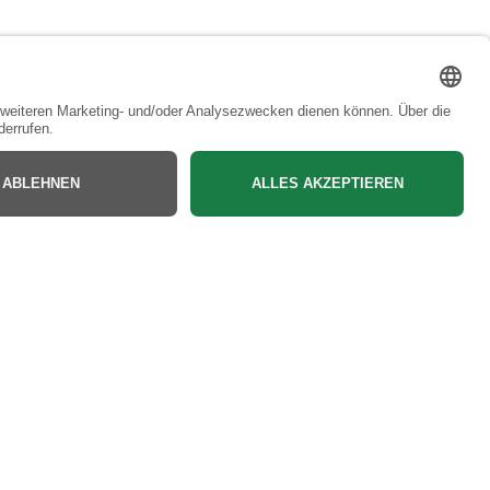
Bac
to
Top