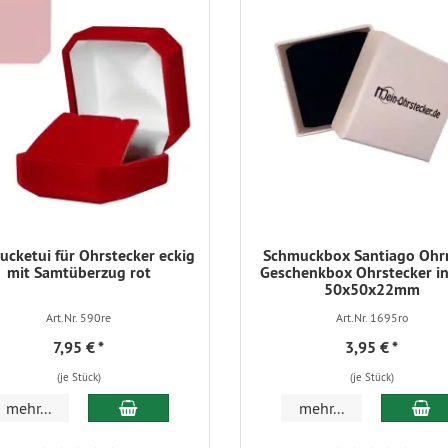
cketui für Ohrstecker eckig
Schmuckbox Santiago Ohr
mit Samtüberzug rot
Geschenkbox Ohrstecker in
50x50x22mm
Art.Nr. 590re
Art.Nr. 1695ro
7,95 €
*
3,95 €
*
(je Stück)
(je Stück)
In den Warenkorb
In
mehr...
mehr...