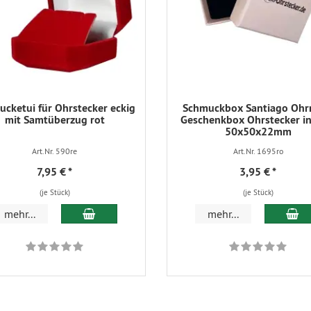
cketui für Ohrstecker eckig
Schmuckbox Santiago Ohr
mit Samtüberzug rot
Geschenkbox Ohrstecker in
50x50x22mm
Art.Nr. 590re
Art.Nr. 1695ro
7,95 €
*
3,95 €
*
(je Stück)
(je Stück)
In den Warenkorb
In
mehr...
mehr...