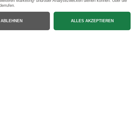
Bac
to
Top