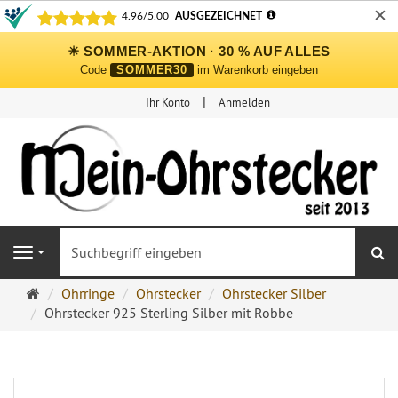
✕
☀ SOMMER-AKTION · 30 % AUF ALLES
Code
SOMMER30
im Warenkorb eingeben
Ihr Konto
Anmelden
S
Navigation
Ohrringe
Ohrringe
Ohrstecker
Ohrstecker Silber
Ohrstecker
Ohrstecker 925 Sterling Silber mit Robbe
Onlineshop