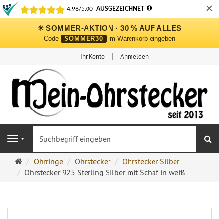
✕
☀ SOMMER-AKTION · 30 % AUF ALLES
Code
SOMMER30
im Warenkorb eingeben
Ihr Konto
Anmelden
S
Navigation
Ohrringe
Ohrringe
Ohrstecker
Ohrstecker Silber
Ohrstecker
Ohrstecker 925 Sterling Silber mit Schaf in weiß
Onlineshop