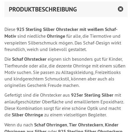
PRODUKTBESCHREIBUNG
Diese
925 Sterling Silber Ohrstecker mit weißem Schaf-
Motiv
sind niedliche
Ohrringe
für alle, die Tiermotive und
verspielten Silberschmuck mögen. Das Schaf-Design wirkt
freundlich, weich und liebevoll gestaltet.
Die
Schaf Ohrstecker
eignen sich besonders gut für Kinder,
Tierfreunde oder alle, die dezente Ohrringe mit einem süßen
Motiv suchen. Sie passen zu Alltagskleidung, Freizeitlooks
und kindgerechtem Schmuckstil, können aber auch als
originelles Geschenk Freude machen.
Gefertigt sind die Ohrstecker aus
925er Sterling Silber
mit
anlaufgeschützter Oberfläche und emailliertem Epoxidharz.
Diese Kombination sorgt für eine schöne Optik und macht
die
Silber Ohrringe
zu einem vielseitigen Begleiter.
Wenn du nach
Schaf Ohrringen
,
Tier Ohrsteckern
,
Kinder
Ohrringen aus Silber
oder
925 Sterling Silber Ohrsteckern