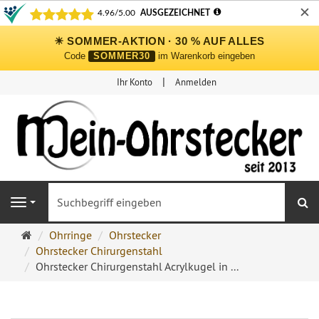
✕
☀ SOMMER-AKTION · 30 % AUF ALLES
Code
SOMMER30
im Warenkorb eingeben
Ihr Konto
Anmelden
S
Navigation
Ohrringe
Ohrringe
Ohrstecker
Ohrstecker
Ohrstecker Chirurgenstahl
Onlineshop
Ohrstecker Chirurgenstahl Acrylkugel in ...