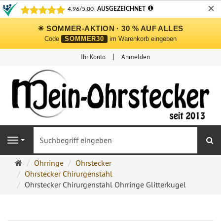
✕
☀ SOMMER-AKTION · 30 % AUF ALLES
Code
SOMMER30
im Warenkorb eingeben
Ihr Konto
Anmelden
S
Navigation
Ohrringe
Ohrringe
Ohrstecker
Ohrstecker
Ohrstecker Chirurgenstahl
Onlineshop
Ohrstecker Chirurgenstahl Ohrringe Glitterkugel