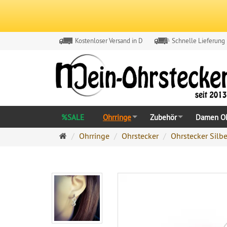
Kostenloser Versand in D
Schnelle Lieferung
%SALE
Ohrringe
Zubehör
Damen Oh
Ohrringe
Ohrringe
Ohrstecker
Ohrstecker Silbe
Ohrstecker
Onlineshop