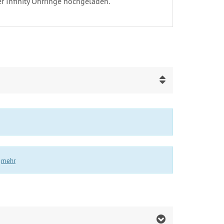
r Infinity Ohrringe hochgeladen.
.
mehr