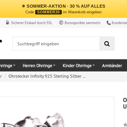
☀ SOMMER-AKTION · 30 % AUF ALLES
Code
SOMMER30
im Warenkorb eingeben
Sicherer Einkauf durch SSL
Bonuspunkte sammeln
Kundense
Suche
rringe
Herren Ohrringe
Kinder Ohrringe
Armbänder
r
Ohrstecker Infinity 925 Sterling Silber ...
O
U