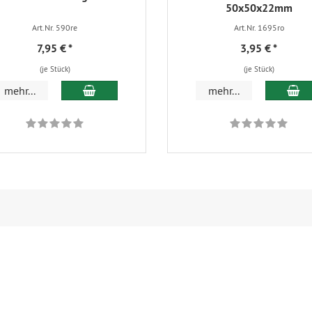
50x50x22mm
Art.Nr. 590re
Art.Nr. 1695ro
7,95 €
*
3,95 €
*
(je Stück)
(je Stück)
In den Warenkorb
In
mehr...
mehr...