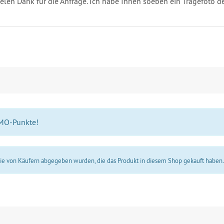
ielen Dank für die Anfrage. Ich habe Ihnen soeben ein Tragefoto de
 MO-Punkte!
 die von Käufern abgegeben wurden, die das Produkt in diesem Shop gekauft haben