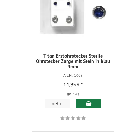
Titan Erstohrstecker Sterile
Ohrstecker Zarge mit Stein in blau
4mm
Art.Nr. 1069
14,95 €
*
(je Paar)
In den Warenkorb
mehr...