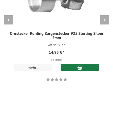
Ohrstecker Rohling Zargenstecker 925 Sterling Silber
2mm
Art.Nr. 691s2
14,95 €
*
(je Stück)
In den Warenkorb
mehr...