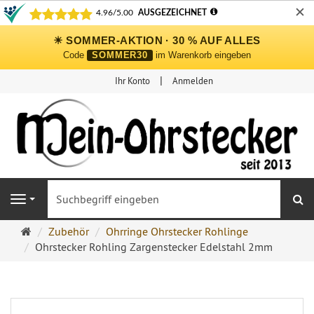
✕
☀ SOMMER-AKTION · 30 % AUF ALLES
Code
SOMMER30
im Warenkorb eingeben
Ihr Konto
Anmelden
S
Navigation
Ohrringe
Zubehör
Ohrringe Ohrstecker Rohlinge
Ohrstecker
Ohrstecker Rohling Zargenstecker Edelstahl 2mm
Onlineshop