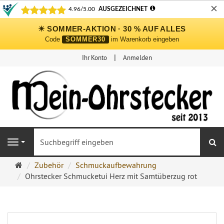
✕
☀ SOMMER-AKTION · 30 % AUF ALLES
Code
SOMMER30
im Warenkorb eingeben
Ihr Konto
Anmelden
S
Navigation
Ohrringe
Zubehör
Schmuckaufbewahrung
Ohrstecker
Ohrstecker Schmucketui Herz mit Samtüberzug rot
Onlineshop