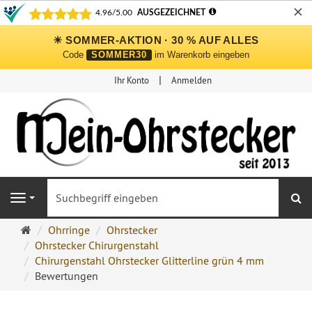
✕
☀ SOMMER-AKTION · 30 % AUF ALLES
Code
SOMMER30
im Warenkorb eingeben
Ihr Konto
Anmelden
S
Navigation
Ohrringe
Ohrringe
Ohrstecker
Ohrstecker
Ohrstecker Chirurgenstahl
Onlineshop
Chirurgenstahl Ohrstecker Glitterline grün 4 mm
Bewertungen