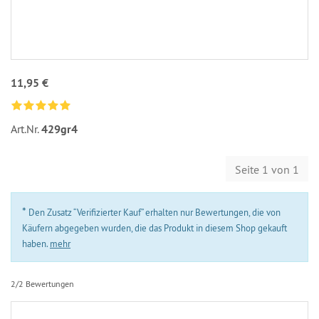
11,95 €
Art.Nr.
429gr4
Seite 1 von 1
*
Den Zusatz “Verifizierter Kauf” erhalten nur Bewertungen, die von
Käufern abgegeben wurden, die das Produkt in diesem Shop gekauft
haben.
mehr
2/2 Bewertungen