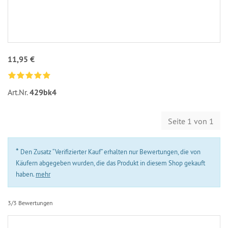
11,95 €
Art.Nr.
429bk4
Seite 1 von 1
*
Den Zusatz “Verifizierter Kauf” erhalten nur Bewertungen, die von
Käufern abgegeben wurden, die das Produkt in diesem Shop gekauft
haben.
mehr
3/3 Bewertungen