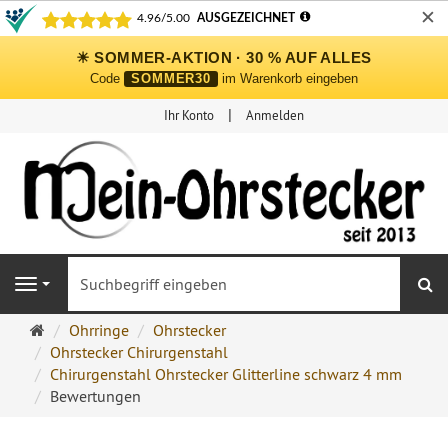
✕
☀ SOMMER-AKTION · 30 % AUF ALLES
Code
SOMMER30
im Warenkorb eingeben
Ihr Konto
Anmelden
S
Navigation
Ohrringe
Ohrringe
Ohrstecker
Ohrstecker
Ohrstecker Chirurgenstahl
Onlineshop
Chirurgenstahl Ohrstecker Glitterline schwarz 4 mm
Bewertungen