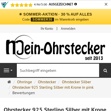
✕
☀ SOMMER-AKTION · 30 % AUF ALLES
Code
SOMMER30
im Warenkorb eingeben
Ihr Konto
Anmelden
S
Navigation
Ohrringe
Ohrringe
Ohrstecker
Ohrstecker Silber
Ohrstecker
Ohrstecker 925 Sterling Silber mit Krone in pink
Onlineshop
Bewertungen
Ohrstecker 925 Sterling Silber mit Krone