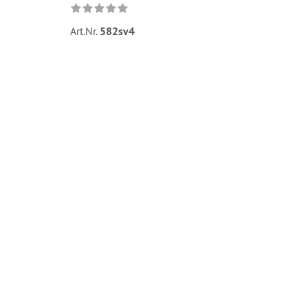
Art.Nr.
582sv4