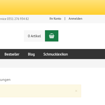
Ihr Konto
Anmelden
rvice 0351 276 934 82
Warenkorb
n
0 Artikel
Bestseller
Blog
Schmucklexikon
tungen
Close
×