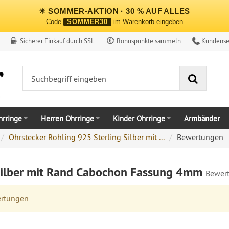
☀ SOMMER-AKTION · 30 % AUF ALLES
Code
SOMMER30
im Warenkorb eingeben
Sicherer Einkauf durch SSL
Bonuspunkte sammeln
Kundense
Suche
rringe
Herren Ohrringe
Kinder Ohrringe
Armbänder
Ohrstecker Rohling 925 Sterling Silber mit ...
Bewertungen
 Silber mit Rand Cabochon Fassung 4mm
Bewer
ertungen