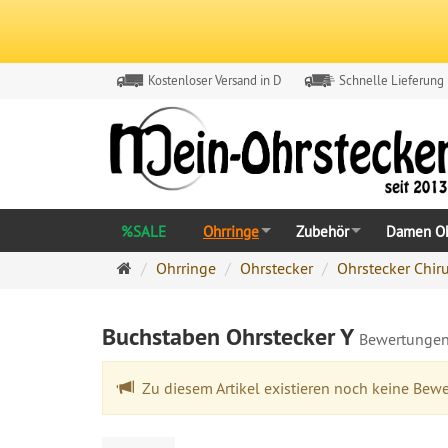
Kostenloser Versand in D
Schnelle Lieferung
%SALE
Ohrringe
Zubehör
Damen Oh
Ohrringe
Ohrringe
Ohrstecker
Ohrstecker Chir
Ohrstecker
Onlineshop
Buchstaben Ohrstecker Y
Bewertunge
Zu diesem Artikel existieren noch keine Bew