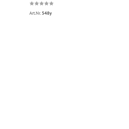
Art.Nr.
548y