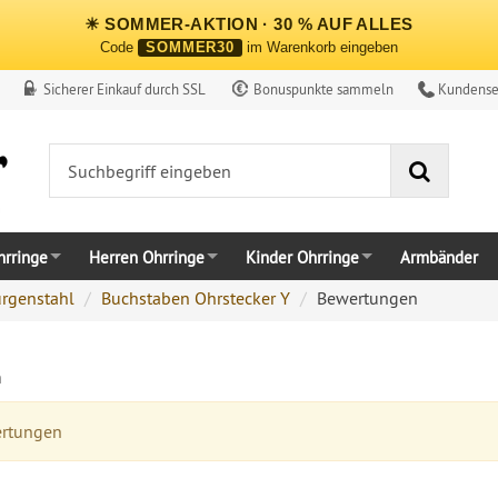
☀ SOMMER-AKTION · 30 % AUF ALLES
Code
SOMMER30
im Warenkorb eingeben
Sicherer Einkauf durch SSL
Bonuspunkte sammeln
Kundense
Suche
rringe
Herren Ohrringe
Kinder Ohrringe
Armbänder
urgenstahl
Buchstaben Ohrstecker Y
Bewertungen
n
ertungen