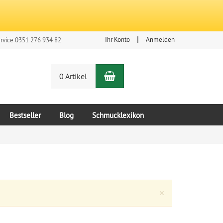
Ihr Konto
Anmelden
rvice 0351 276 934 82
Warenkorb
n
0 Artikel
Bestseller
Blog
Schmucklexikon
Close
×