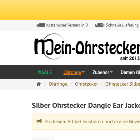
Kostenloser Versand in D
Schnelle Lieferung
%SALE
Ohrringe
Zubehör
Damen Oh
Ohrringe
Ohrringe
Ohrstecker
Ohrstecker Silbe
Ohrstecker
Onlineshop
Silber Ohrstecker Dangle Ear Jack
Zu diesem Artikel existieren noch keine Bew