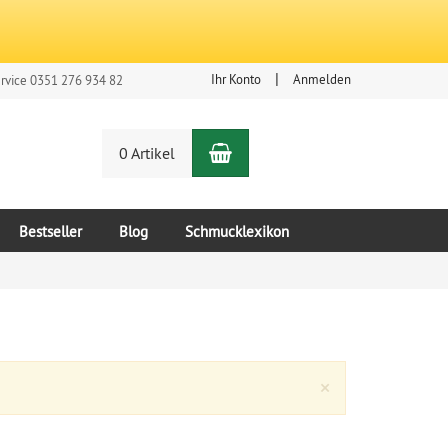
Ihr Konto
Anmelden
rvice 0351 276 934 82
Warenkorb
n
0 Artikel
Bestseller
Blog
Schmucklexikon
Close
×