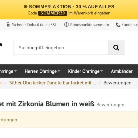
☀ SOMMER-AKTION · 30 % AUF ALLES
Code
SOMMER30
im Warenkorb eingeben
Sicherer Einkauf durch SSL
Bonuspunkte sammeln
Kundense
Suche
rringe
Herren Ohrringe
Kinder Ohrringe
Armbänder
r
Silber Ohrstecker Dangle Ear Jacket mit ...
Bewertungen
et mit Zirkonia Blumen in weiß
Bewertungen
ertungen