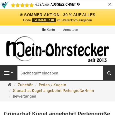
✕
☀ SOMMER-AKTION · 30 % AUF ALLES
Code
SOMMER30
im Warenkorb eingeben
Ihr Konto
Anmelden
S
Navigation
Ohrringe
Zubehör
Perlen / Kugeln
Ohrstecker
Grünachat Kugel angebohrt Perlengröße 4mm
Onlineshop
Bewertungen
Grünachat Kugel angebohrt Perlengröße