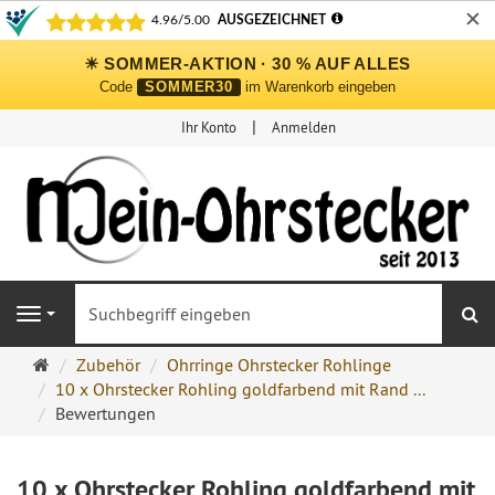
✕
☀ SOMMER-AKTION · 30 % AUF ALLES
Code
SOMMER30
im Warenkorb eingeben
Ihr Konto
Anmelden
S
Navigation
Ohrringe
Zubehör
Ohrringe Ohrstecker Rohlinge
Ohrstecker
10 x Ohrstecker Rohling goldfarbend mit Rand ...
Onlineshop
Bewertungen
10 x Ohrstecker Rohling goldfarbend mit