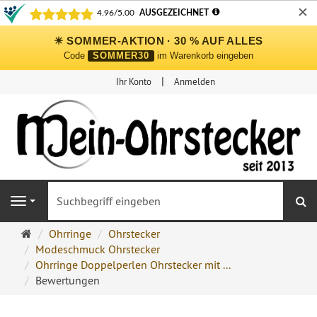
✕
☀ SOMMER-AKTION · 30 % AUF ALLES
Code
SOMMER30
im Warenkorb eingeben
Ihr Konto
Anmelden
S
Navigation
Ohrringe
Ohrringe
Ohrstecker
Ohrstecker
Modeschmuck Ohrstecker
Onlineshop
Ohrringe Doppelperlen Ohrstecker mit ...
Bewertungen