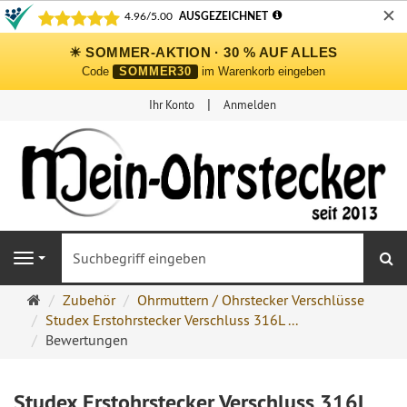
✕
☀ SOMMER-AKTION · 30 % AUF ALLES
Code
SOMMER30
im Warenkorb eingeben
Ihr Konto
Anmelden
S
Navigation
Ohrringe
Zubehör
Ohrmuttern / Ohrstecker Verschlüsse
Ohrstecker
Studex Erstohrstecker Verschluss 316L ...
Onlineshop
Bewertungen
Studex Erstohrstecker Verschluss 316L