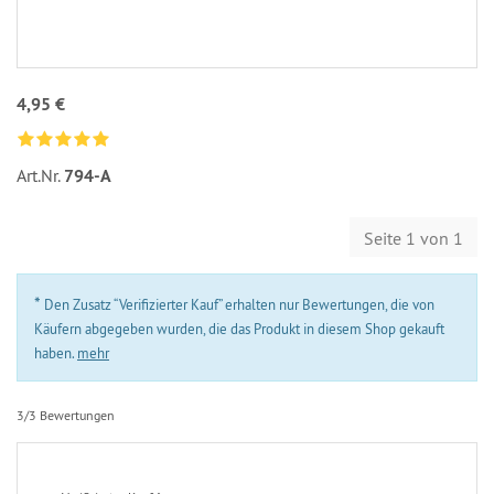
4,95 €
Art.Nr.
794-A
Seite 1 von 1
*
Den Zusatz “Verifizierter Kauf” erhalten nur Bewertungen, die von
Käufern abgegeben wurden, die das Produkt in diesem Shop gekauft
haben.
mehr
3/3 Bewertungen