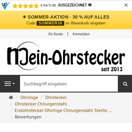
✕
☀ SOMMER-AKTION · 30 % AUF ALLES
Code
SOMMER30
im Warenkorb eingeben
Ihr Konto
Anmelden
S
Navigation
Ohrringe
Ohrringe
Ohrstecker
Ohrstecker
Ohrstecker Chirurgenstahl
Onlineshop
Erstohrstecker Ohrringe Chirurgenstahl Sterile ...
Bewertungen