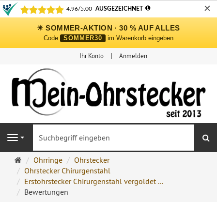
✕
☀ SOMMER-AKTION · 30 % AUF ALLES
Code
SOMMER30
im Warenkorb eingeben
Ihr Konto
Anmelden
S
Navigation
Ohrringe
Ohrringe
Ohrstecker
Ohrstecker
Ohrstecker Chirurgenstahl
Onlineshop
Erstohrstecker Chirurgenstahl vergoldet ...
Bewertungen