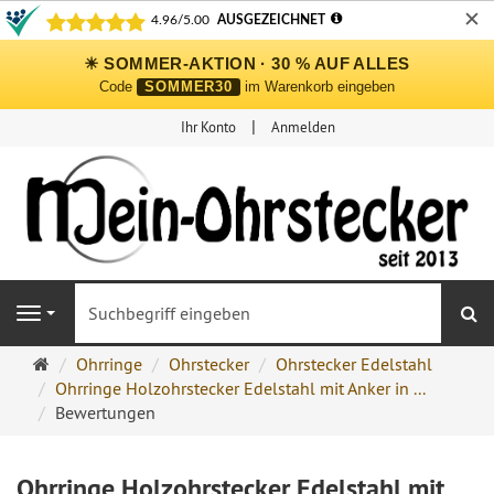
✕
☀ SOMMER-AKTION · 30 % AUF ALLES
Code
SOMMER30
im Warenkorb eingeben
Ihr Konto
Anmelden
S
Navigation
Ohrringe
Ohrringe
Ohrstecker
Ohrstecker Edelstahl
Ohrstecker
Ohrringe Holzohrstecker Edelstahl mit Anker in ...
Onlineshop
Bewertungen
Ohrringe Holzohrstecker Edelstahl mit