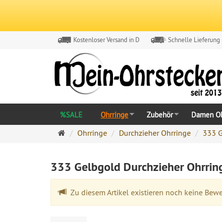
Kostenloser Versand in D
Schnelle Lieferung
%SALE
Ohrringe
Zubehör
Damen Oh
Ohrringe
Ohrringe
Durchzieher Ohrringe
333 G
Ohrstecker
Onlineshop
333 Gelbgold Durchzieher Ohrrin
Zu diesem Artikel existieren noch keine Bew