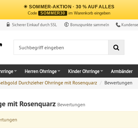
☀ SOMMER-AKTION · 30 % AUF ALLES
Code
SOMMER30
im Warenkorb eingeben
Sicherer Einkauf durch SSL
Bonuspunkte sammeln
Kundense
Suche
rringe
Herren Ohrringe
Kinder Ohrringe
Armbänder
elbgold Durchzieher Ohrringe mit Rosenquarz
Bewertungen
ge mit Rosenquarz
Bewertungen
ertungen