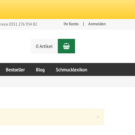
Ihr Konto
Anmelden
rvice 0351 276 934 82
Warenkorb
n
0 Artikel
Bestseller
Blog
Schmucklexikon
Close
×