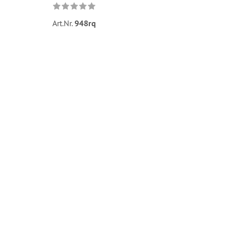
Art.Nr.
948rq