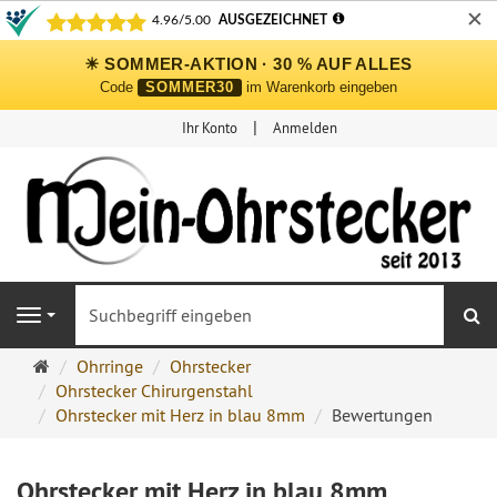
✕
☀ SOMMER-AKTION · 30 % AUF ALLES
Code
SOMMER30
im Warenkorb eingeben
Ihr Konto
Anmelden
S
Navigation
Ohrringe
Ohrringe
Ohrstecker
Ohrstecker
Ohrstecker Chirurgenstahl
Onlineshop
Ohrstecker mit Herz in blau 8mm
Bewertungen
Ohrstecker mit Herz in blau 8mm