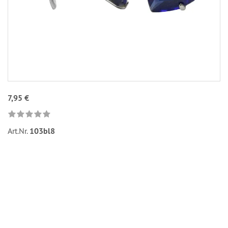
7,95 €
Art.Nr.
103bl8