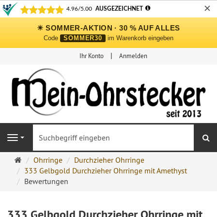
✕
☀ SOMMER-AKTION · 30 % AUF ALLES
Code
SOMMER30
im Warenkorb eingeben
Ihr Konto
Anmelden
S
Navigation
Ohrringe
Ohrringe
Durchzieher Ohrringe
Ohrstecker
333 Gelbgold Durchzieher Ohrringe mit Amethyst
Onlineshop
Bewertungen
333 Gelbgold Durchzieher Ohrringe mit