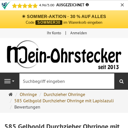
✕
☀ SOMMER-AKTION · 30 % AUF ALLES
Code
SOMMER30
im Warenkorb eingeben
Ihr Konto
Anmelden
S
Navigation
Ohrringe
Ohrringe
Durchzieher Ohrringe
Ohrstecker
585 Gelbgold Durchzieher Ohrringe mit Lapislazuli
Onlineshop
Bewertungen
585 Gelbgold Durchzieher Ohrringe mit