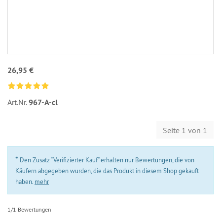
26,95 €
Art.Nr.
967-A-cl
Seite 1 von 1
*
Den Zusatz “Verifizierter Kauf” erhalten nur Bewertungen, die von
Käufern abgegeben wurden, die das Produkt in diesem Shop gekauft
haben.
mehr
1/1 Bewertungen