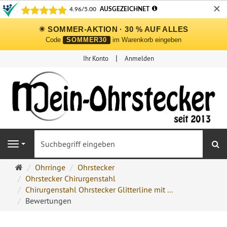
✕
☀ SOMMER-AKTION · 30 % AUF ALLES
Code
SOMMER30
im Warenkorb eingeben
Ihr Konto
Anmelden
S
Navigation
Ohrringe
Ohrringe
Ohrstecker
Ohrstecker
Ohrstecker Chirurgenstahl
Onlineshop
Chirurgenstahl Ohrstecker Glitterline mit ...
Bewertungen