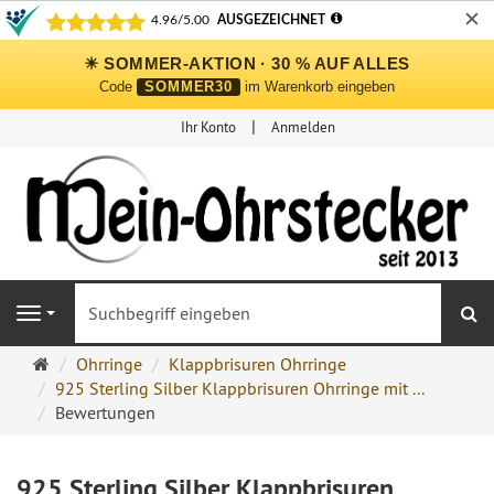
✕
☀ SOMMER-AKTION · 30 % AUF ALLES
Code
SOMMER30
im Warenkorb eingeben
Ihr Konto
Anmelden
S
Navigation
Ohrringe
Ohrringe
Klappbrisuren Ohrringe
Ohrstecker
925 Sterling Silber Klappbrisuren Ohrringe mit ...
Onlineshop
Bewertungen
925 Sterling Silber Klappbrisuren