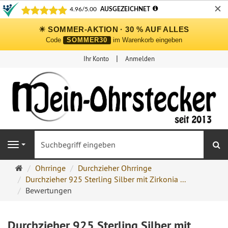
✕
☀ SOMMER-AKTION · 30 % AUF ALLES
Code
SOMMER30
im Warenkorb eingeben
Ihr Konto
Anmelden
S
Navigation
Ohrringe
Ohrringe
Durchzieher Ohrringe
Ohrstecker
Durchzieher 925 Sterling Silber mit Zirkonia ...
Onlineshop
Bewertungen
Durchzieher 925 Sterling Silber mit