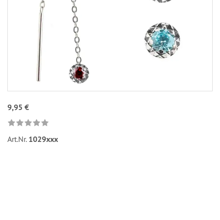
9,95 €
Art.Nr.
1029xxx