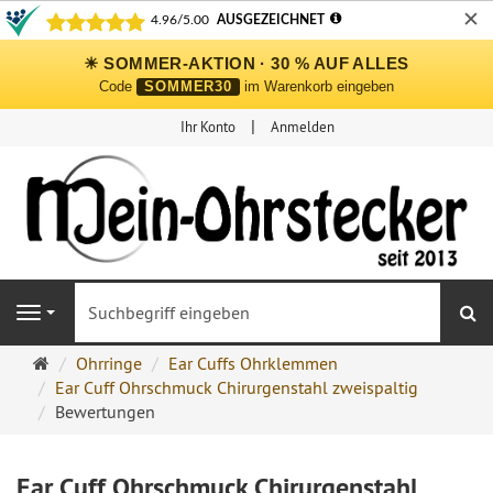
✕
☀ SOMMER-AKTION · 30 % AUF ALLES
Code
SOMMER30
im Warenkorb eingeben
Ihr Konto
Anmelden
S
Navigation
Ohrringe
Ohrringe
Ear Cuffs Ohrklemmen
Ohrstecker
Ear Cuff Ohrschmuck Chirurgenstahl zweispaltig
Onlineshop
Bewertungen
Ear Cuff Ohrschmuck Chirurgenstahl