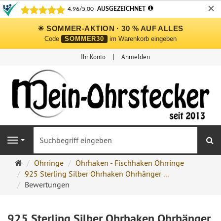
✕
☀ SOMMER-AKTION · 30 % AUF ALLES
Code
SOMMER30
im Warenkorb eingeben
Ihr Konto
Anmelden
S
Navigation
Ohrringe
Ohrringe
Ohrhaken - Fischhaken Ohrringe
Ohrstecker
925 Sterling Silber Ohrhaken Ohrhänger ...
Onlineshop
Bewertungen
925 Sterling Silber Ohrhaken Ohrhänger