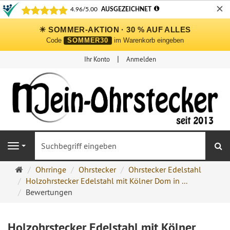
✕
☀ SOMMER-AKTION · 30 % AUF ALLES
Code
SOMMER30
im Warenkorb eingeben
Ihr Konto
Anmelden
S
Navigation
Ohrringe
Ohrringe
Ohrstecker
Ohrstecker Edelstahl
Ohrstecker
Holzohrstecker Edelstahl mit Kölner Dom in ...
Onlineshop
Bewertungen
Holzohrstecker Edelstahl mit Kölner