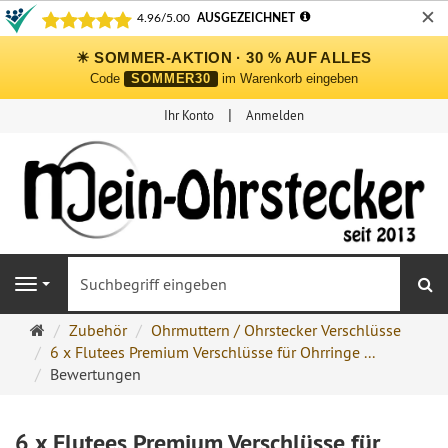
✕
☀ SOMMER-AKTION · 30 % AUF ALLES
Code
SOMMER30
im Warenkorb eingeben
Ihr Konto
Anmelden
S
Navigation
Ohrringe
Zubehör
Ohrmuttern / Ohrstecker Verschlüsse
Ohrstecker
6 x Flutees Premium Verschlüsse für Ohrringe ...
Onlineshop
Bewertungen
6 x Flutees Premium Verschlüsse für