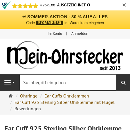
✕
☀ SOMMER-AKTION · 30 % AUF ALLES
Code
SOMMER30
im Warenkorb eingeben
Ihr Konto
Anmelden
S
Navigation
Ohrringe
Ohrringe
Ear Cuffs Ohrklemmen
Ohrstecker
Ear Cuff 925 Sterling Silber Ohrklemme mit Flügel
Onlineshop
Bewertungen
Ear Cuff 925 Sterling Silber Ohrklemme